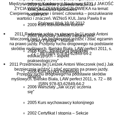
Międzynarodowej Konferencji Naukowej STYL I JAKOŚĆ
2010 Szkolenie z zakresu tworzenia i
ŻYCIA WSPÓŁCZESNEGO CZŁOWIEKA na temat:
funkcjonowania spółdzielni
Cierpienie, umieranie i śmierć człowieka – poszukiwanie
socjalnych
wartości i znaczeń. WZNoS KUL Jana Pawła II w
Stalowej Woli 19.06.2012
2009 Kurs kierowników kolonii
2011 Radzenie sobie ze stresem [w:] Leszek Antoni
2008 Warsztaty „Metody integracyjne
Wieczorek (red.) Jak bezpiecznie jeździć i zdać egzamin
w pracy z grupą” - Klanza
na prawo jazdy. Przepisy ruchu drogowego na podstawie
skrótów myślowych. Bielsko Biała, LAW perfect 2011, s.
2008 Kurs- „Realizacja projektów
72 – 88 ISBN 978-83-62849-64-2
edukacyjnych – aspekt
prakseologiczny”
2011 Przedmowa [w:] Leszek Antoni Wieczorek (red.) Jak
bezpiecznie jeździć i zdać egzamin na prawo jazdy.
2006 Kurs języka migowego I
Przepisy ruchu drogowego na podstawie skrótów
stopnia
myślowych. Bielsko Biała, LAW perfect 2011, s. 72 – 88
ISBN 978-83-62849-64-2
2006 Warsztaty „Jak uczyć uczenia
się”
2005 Kurs wychowawcy kolonijnego
2002 Certyfikat I stopnia – Sekcje